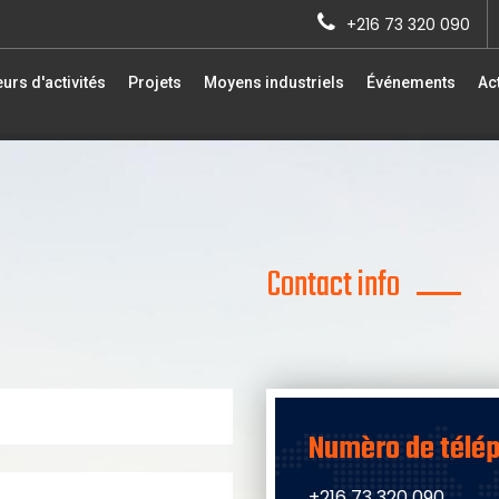
+216 73 320 090
urs d'activités
Projets
Moyens industriels
Événements
Act
Contact info
Numèro de télé
+216 73 320 090